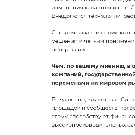
Академия технологий
изменения касаются и нас. 
Внедряются технологии, рас
Об Академии
Мероприятия
Сегодня заказчик приходит 
Видеотека
решения и четким понимание
Публикации
прогрессии.
Книга Е. Липкина
Чем, по вашему мнению, в 
Глоссарий
компаний, государственно
Новости
переменами на мировом р
Кабинет
Безусловно, влияет всё. Со 
площадок и сообществ, кото
этому способствуют финанс
высокопроизводительных раб