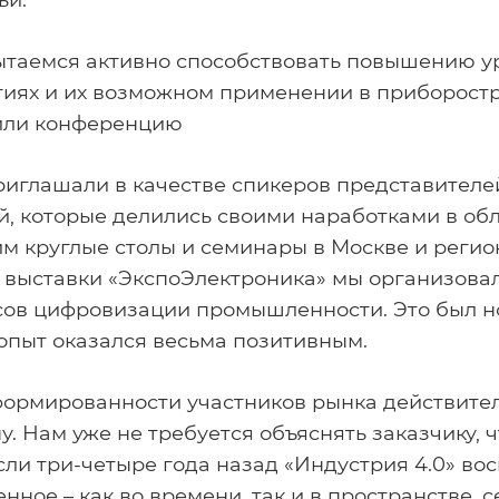
ытаемся активно способствовать повышению у
гиях и их возможном применении в приборостр
или конференцию
Сервис и обучение
риглашали в качестве спикеров представител
Сервисная поддержка
й, которые делились своими наработками в об
м круглые столы и семинары в Москве и регио
Комплексное обучение
 выставки «ЭкспоЭлектроника» мы организовал
Технологический консалтинг
ов цифровизации промышленности. Это был н
Сервисное приложение
опыт оказался весьма позитивным.
r
нформированности участников рынка действите
. Нам уже не требуется объяснять заказчику, 
если три-четыре года назад «Индустрия 4.0» в
ное – как во времени, так и в пространстве, с