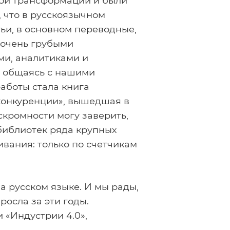
овой трансформации и были
, что в русскоязычном
ьи, в основном переводные,
 очень грубыми
ми, аналитиками и
о общаясь с нашими
работы стала книга
конкуренции», вышедшая в
скромности могу заверить,
библиотек ряда крупных
ивания: только по счетчикам
а русском языке. И мы рады,
осла за эти годы.
 «Индустрии 4.0»,