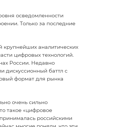
ровня осведомленности
оении. Только за последние
ей крупнейших аналитических
ласти цифровых технологий.
нах России. Недавно
и дискуссионный баттл с
овый формат для рынка
льно очень сильно
что такое «цифровое
оспринималась российскими
ейчас многие поняли, что эти