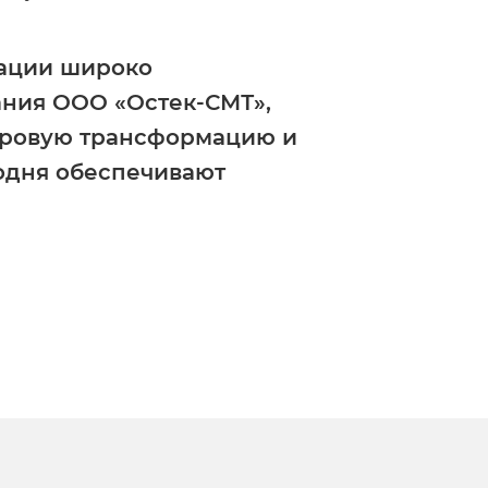
мации широко
ания ООО «Остек-СМТ»,
фровую трансформацию и
годня обеспечивают