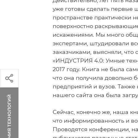
Действительно, лет пять наз
уже готовы сделать первые ш
пространстве практически н
поверхностно раскрывающие 
искажениями. Мы много обща
экспертами, штудировали в
заказчиками, выясняли, что 
«ИНДУСТРИЯ 4.0: Умные тех
2017 году. Книга не была са
что она получила довольно 
предприятий и вузов. Также 
нашего сайта она была загру
АКАДЕМИЯ ТЕХНОЛОГИЙ
Сейчас, конечно же, наша кн
что информированность и во
Проводятся конференции, на
публикуются различные стат