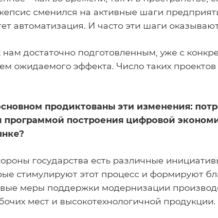
О нас
Скепсис сменился на активные шаги предприят
тет автоматизация. И часто эти шаги оказываю
О компании
Карьера
к нам достаточно подготовленным, уже с конкр
Контакты
м ожидаемого эффекта. Число таких проектов 
основном продиктованы эти изменения: пот
й программой построения цифровой эконом
ынке?
стороны государства есть различные инициатив
рые стимулируют этот процесс и формируют бла
овые меры поддержки модернизации производс
очих мест и высокотехнологичной продукции.