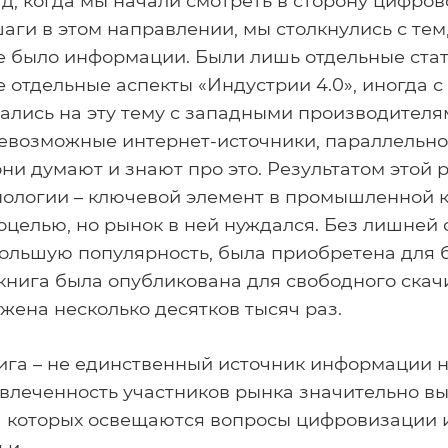
ад, когда мы начали смотреть в сторону цифр
аги в этом направлении, мы столкнулись с тем
е было информации. Были лишь отдельные стат
отдельные аспекты «Индустрии 4.0», иногда с
лись на эту тему с западными производителя
севозможные интернет-источники, параллельн
они думают и знают про это. Результатом этой 
нологии – ключевой элемент в промышленной 
моцелью, но рынок в ней нуждался. Без лишней 
большую популярность, была приобретена для 
книга была опубликована для свободного скач
жена несколько десятков тысяч раз.
ига – не единственный источник информации н
влеченность участников рынка значительно выр
 которых освещаются вопросы цифровизации и
ьи.