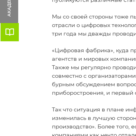
Мы со своей стороны тоже п
отрасли о цифровых техноло
три года мы дважды провод
Проектные решения
«Цифровая фабрика», куда п
Линия поверхностного монтажа SMART SMT
агентств и мировых компани
Также мы регулярно проводи
Линия выводного монтажа SMART THT Wave
совместно с организаторами
Линия выводного монтажа SMART THT Selective
бурным обсуждением вопрос
Линия финишной сборки SMART FAS
приборостроения, и первый 
Автоматизированное хранение СКЛАД 4.0
Центр управления производством SMART Cente
Так что ситуация в плане и
Программно-аналитический комплекс «Умный
изменилась в лучшую сторону
конвейер»
производство». Более того, 
компаниями как нечто отдален