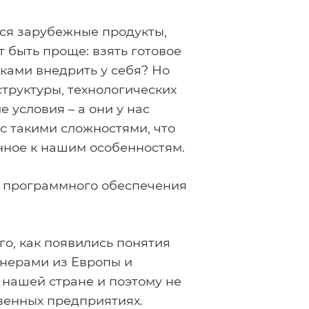
тся зарубежные продукты,
 быть проще: взять готовое
ками внедрить у себя? Но
труктуры, технологических
 условия – а они у нас
с такими сложностями, что
нное к нашим особенностям.
ку программного обеспечения
о, как появились понятия
тнерами из Европы и
 нашей стране и поэтому не
венных предприятиях.