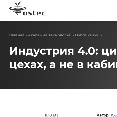
Главная
Академия технологий
Публикации
Индустрия 4.0: ц
цехах, а не в каб
11.10.19 |
Автор:
Юр